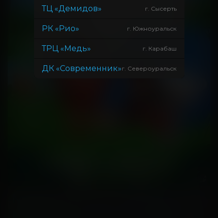
ТЦ «Демидов»
г. Сысерть
РК «Рио»
г. Южноуральск
ТРЦ «Медь»
г. Карабаш
ДК «Современник»
г. Североуральск
МУЛЬТ в кино. Выпуск
№198. Некогда скучать