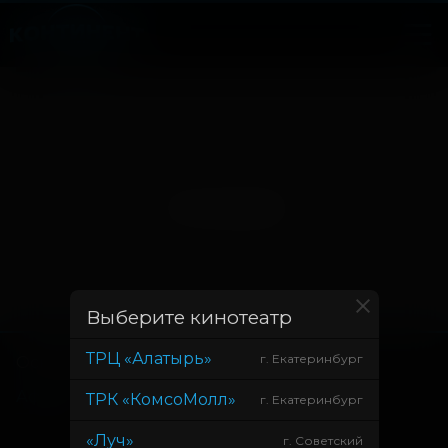
Нет записей
Выберите кинотеатр
ТРЦ «Алатырь»
г. Екатеринбург
Основное
Зрителям
Афиша
Оплата картой
ТРК «КомсоМолл»
г. Екатеринбург
Возврат билетов
«Луч»
г. Советский
Правила и соглашения