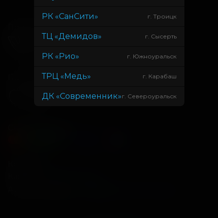
РК «СанСити»
г. Троицк
Подписывайся
ТЦ «Демидов»
г. Сысерть
РК «Рио»
г. Южноуральск
ТРЦ «Медь»
г. Карабаш
Приложения
ДК «Современник»
г. Североуральск
Способы оплаты
Контакты
Касса
+7 34675 3-10-96
Администрация
info@kontinent-cinema.ru