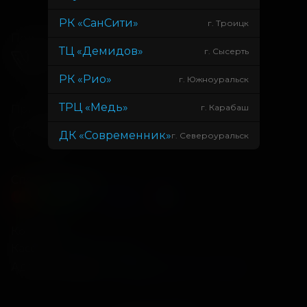
РК «СанСити»
г. Троицк
Подписывайся
ТЦ «Демидов»
г. Сысерть
РК «Рио»
г. Южноуральск
ТРЦ «Медь»
г. Карабаш
Приложения
ДК «Современник»
г. Североуральск
Способы оплаты
Контакты
Касса
+7 34675 3-10-96
Администрация
info@kontinent-cinema.ru