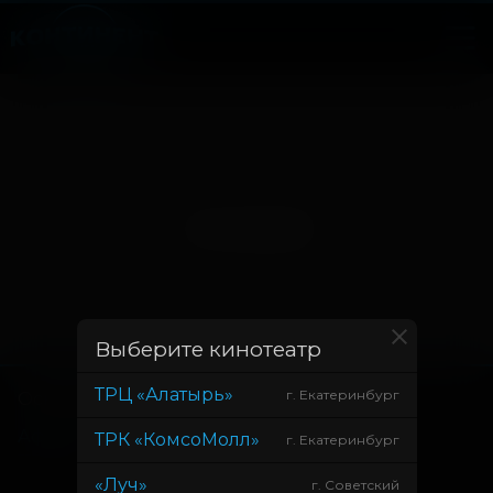
Нет записей
Выберите кинотеатр
ТРЦ «Алатырь»
г. Екатеринбург
Основное
Зрителям
Афиша
Оплата картой
ТРК «КомсоМолл»
г. Екатеринбург
Возврат билетов
«Луч»
г. Советский
Правила и соглашения