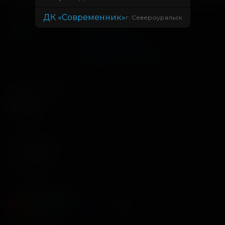
ДК «Современник»
г. Североуральск
Основное
Зрителям
Афиша
Оплата картой
Возврат билетов
Правила и соглашения
Подписывайся
Приложения
Способы оплаты