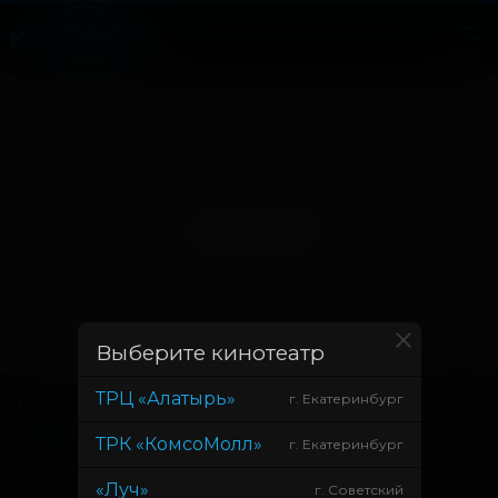
Нет записей
Выберите кинотеатр
ТРЦ «Алатырь»
г. Екатеринбург
Основное
Зрителям
Афиша
Оплата картой
ТРК «КомсоМолл»
г. Екатеринбург
Возврат билетов
«Луч»
г. Советский
Правила и соглашения