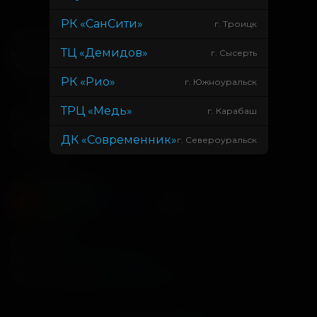
РК «СанСити»
г. Троицк
Подписывайся
ТЦ «Демидов»
г. Сысерть
РК «Рио»
г. Южноуральск
ТРЦ «Медь»
г. Карабаш
Приложения
ДК «Современник»
г. Североуральск
Способы оплаты
Контакты
Касса
+7 34675 3-10-96
Администрация
info@kontinent-cinema.ru