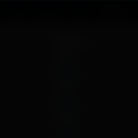
Новости
Зрителям
О нас
Войти
Архив
2026
апрель
январь
2025
март
декабрь
2024
ноябрь
май