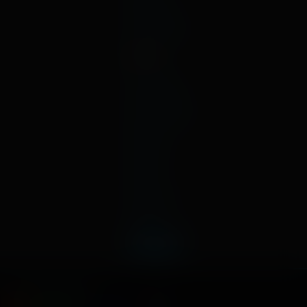
январь
декабрь
2019
ноябрь
октябрь
сентябрь
август
июль
июнь
май
апрель
март
февраль
январь
Способы оплаты