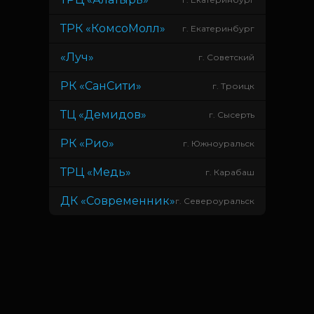
ТРК «КомсоМолл»
г. Екатеринбург
«Луч»
г. Советский
РК «СанСити»
г. Троицк
ТЦ «Демидов»
г. Сысерть
РК «Рио»
г. Южноуральск
ТРЦ «Медь»
г. Карабаш
ДК «Современник»
г. Североуральск