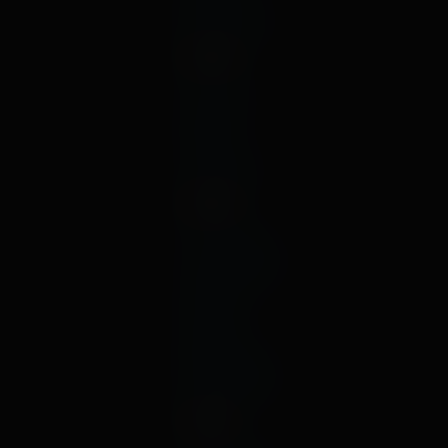
декабрь
2023
август
июль
май
январь
2022
октябрь
сентябрь
август
июль
март
февраль
декабрь
2021