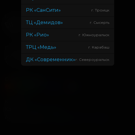
РК «СанСити»
г. Троицк
Подписывайся
ТЦ «Демидов»
г. Сысерть
РК «Рио»
г. Южноуральск
ТРЦ «Медь»
г. Карабаш
Приложения
ДК «Современник»
г. Североуральск
Способы оплаты
Контакты
Касса
+7 34675 3-10-96
Администрация
info@kontinent-cinema.ru