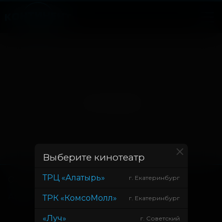
Нет записей
Выберите кинотеатр
ТРЦ «Алатырь»
г. Екатеринбург
Основное
Зрителям
Афиша
Оплата картой
ТРК «КомсоМолл»
г. Екатеринбург
Возврат билетов
«Луч»
г. Советский
Правила и соглашения