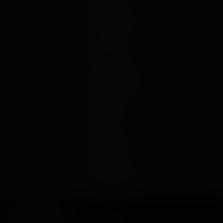
июнь
январь
декабрь
2019
ноябрь
октябрь
сентябрь
август
июль
июнь
май
апрель
март
февраль
январь
Способы оплаты