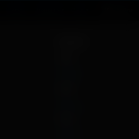
Новости
Зрителям
О нас
Войти
Архив
2026
апрель
январь
2025
март
декабрь
2024
ноябрь
май