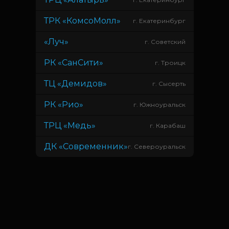
ТРК «КомсоМолл»
г. Екатеринбург
«Луч»
г. Советский
РК «СанСити»
г. Троицк
ТЦ «Демидов»
г. Сысерть
РК «Рио»
г. Южноуральск
ТРЦ «Медь»
г. Карабаш
ДК «Современник»
г. Североуральск