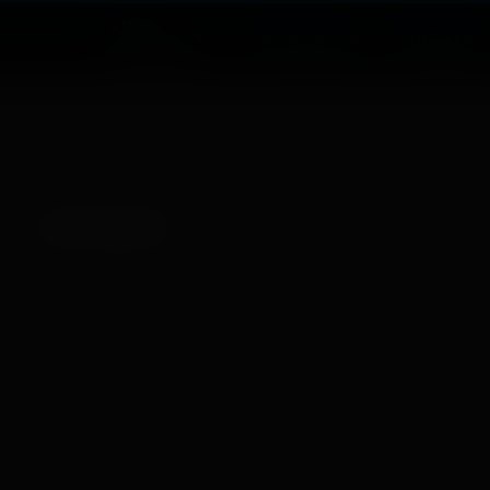
«Луч»
Расписание
Репертуар
Советский
Нет записей