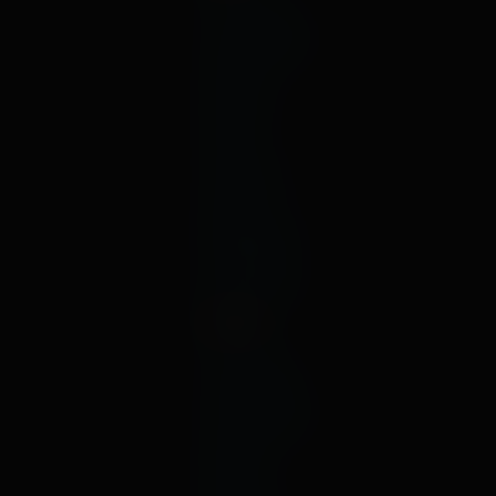
октябрь
сентябрь
август
июль
июнь
май
апрель
март
февраль
январь
декабрь
2020
ноябрь
октябрь
сентябрь
август
июль