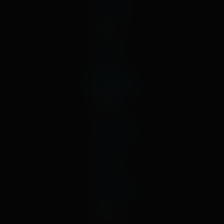
декабрь
2023
август
июль
май
январь
2022
октябрь
сентябрь
август
июль
март
февраль
декабрь
2021