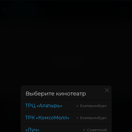
Нет записей
Выберите кинотеатр
ТРЦ «Алатырь»
г. Екатеринбург
Основное
Зрителям
Афиша
Оплата картой
ТРК «КомсоМолл»
г. Екатеринбург
Возврат билетов
«Луч»
г. Советский
Правила и соглашения