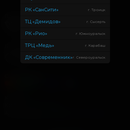
РК «СанСити»
г. Троицк
Подписывайся
ТЦ «Демидов»
г. Сысерть
РК «Рио»
г. Южноуральск
ТРЦ «Медь»
г. Карабаш
Приложения
ДК «Современник»
г. Североуральск
Способы оплаты
Контакты
Касса
+7 34675 3-10-96
Администрация
info@kontinent-cinema.ru