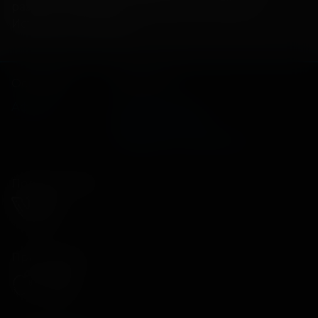
разные периоды человеческой истории.
Источник: The Wrap
Основное
Зрителям
Афиша
Оплата картой
Возврат билетов
Правила и соглашения
Подписывайся
Приложения