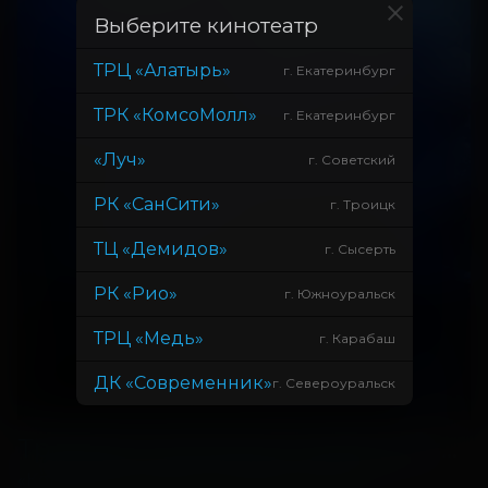
Выберите кинотеатр
ТРЦ «Алатырь»
г. Екатеринбург
ТРК «КомсоМолл»
г. Екатеринбург
«Луч»
г. Советский
РК «СанСити»
г. Троицк
ТЦ «Демидов»
г. Сысерть
РК «Рио»
г. Южноуральск
ТРЦ «Медь»
г. Карабаш
ДК «Современник»
г. Североуральск
Трейлер «Холодного сердца 2»: Путешествие на север
«Континент синема»
,
«Современник»