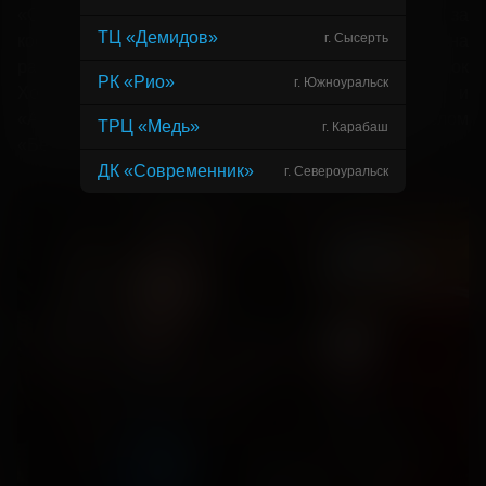
«Оскар» и дважды победила — ее наградили за
ТЦ «Демидов»
г. Сысерть
костюмы «Дороги ярости» и «Комнаты с видом». Она
работала над фильмами «Король говорит!», «Шерлок
РК «Рио»
г. Южноуральск
Холмс», «Белый клык», «Разум и чувства» и
«Александр». Сейчас Беван занята приквелом
ТРЦ «Медь»
г. Карабаш
«Безумного Макса», который посвящен Фуриосе.
ДК «Современник»
г. Североуральск