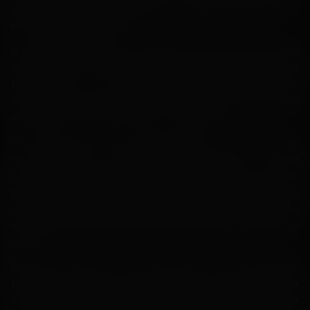
ударил по киноиндустрии, поэтому общение с
компанией прервалось.
В мае Беван получила сообщение от подруги, которая
показала ей пост в Instagram-аккаунте модного дома
Rag&Bone. В нем рекламировали коллекцию,
вдохновленную «Круэллой», о чем художница ничего
не знала и за что ей ничего не заплатили.
«Я пришла в ужас, — признается Беван. — Дело в том,
что „Круэлла“ посвящена миру моды и двум
дизайнерам. Вся история о том, что они чуть не
развязывают войну в этой сфере. Поэтому выпускать
линейку одежды [не предупредив меня] — настоящее
неуважение». В Disney пока не прокомментировали ее
слова.
Беван не первая, кто столкнулся с такой проблемой.
Например, Эрин Бенач, художница по костюмам
«Хищных птиц», не участвовала в выпуске коллекции