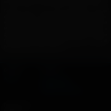
вершит правосудие и провоцирует погромы в городе.
Главную роль сыграл Тихон Жизневский, звезда
фильма «Огонь» и сериала КиноПоиск HD «Топи».
Компанию ему составили Любовь Аксенова, Алексей
Маклаков, Александр Сетейкин, Сергей Горошко и
Дмитрий Чеботарев. Сценарий написали Артем
Габрелянов и Роман Котков, основатель и главный
редактор Bubble соответственно.
Основное
Зрителям
Афиша
Оплата картой
Возврат билетов
Правила и соглашения
Подписывайся