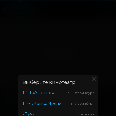
Нет записей
Выберите кинотеатр
ТРЦ «Алатырь»
г. Екатеринбург
Основное
Зрителям
Афиша
Оплата картой
ТРК «КомсоМолл»
г. Екатеринбург
Возврат билетов
«Луч»
г. Советский
Правила и соглашения