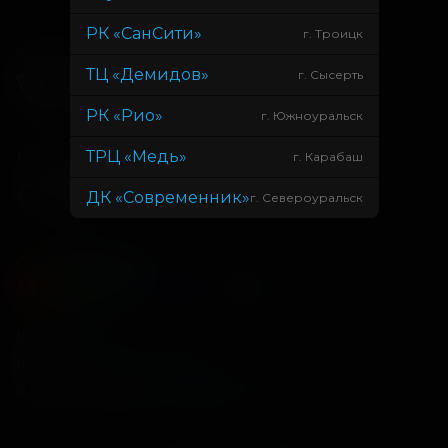
РК «СанСити»
г. Троицк
Подписывайся
ТЦ «Демидов»
г. Сысерть
РК «Рио»
г. Южноуральск
ТРЦ «Медь»
г. Карабаш
Приложения
ДК «Современник»
г. Североуральск
Способы оплаты
Контакты
Касса
+7 34675 3-10-96
Администрация
info@kontinent-cinema.ru