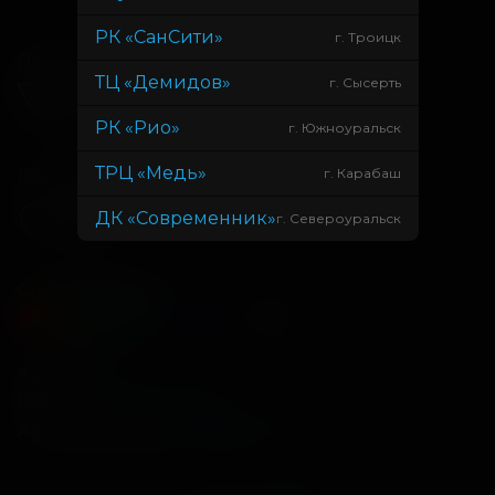
РК «СанСити»
г. Троицк
Подписывайся
ТЦ «Демидов»
г. Сысерть
РК «Рио»
г. Южноуральск
ТРЦ «Медь»
г. Карабаш
Приложения
ДК «Современник»
г. Североуральск
Способы оплаты
Контакты
Касса
+7 34675 3-10-96
Администрация
info@kontinent-cinema.ru