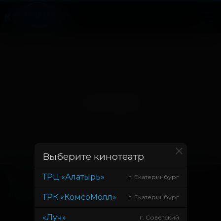
Нет записей
Выберите кинотеатр
ТРЦ «Алатырь»
г. Екатеринбург
Основное
Зрителям
Афиша
Оплата картой
ТРК «КомсоМолл»
г. Екатеринбург
Возврат билетов
«Луч»
г. Советский
Правила и соглашения