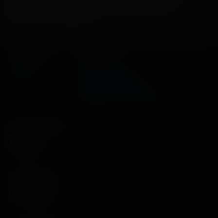
разные периоды человеческой истории.
Источник: The Wrap
Основное
Зрителям
Афиша
Оплата картой
Возврат билетов
Правила и соглашения
Подписывайся
Приложения