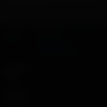
Основное
Зрителям
Афиша
Оплата картой
Возврат билетов
Правила и соглашения
Подписывайся
Приложения