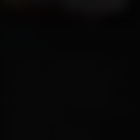
Верный
КомсоМолл
Опубликовано
8 Октября 2020
Акция «Вкусно ешь- вкусно Смотри»
С 12 октября по 12 декабря 2020 в Кинотеатре
«Континент Синема» г. Екатеринбург, можно
получить в подарок Билет в Кино. Для этого
нужно совершить покупку в универсаме
«Верный» на сумму свыше 1000 рублей.
В акции принимают участия универсамы
«Верный» по указанным адресам, ознакомьтесь,
пожалуйста со списком :
г. Екатеринбург ул. 40 лет ВЛКСМ, 12
г. Екатеринбург ул. Куйбышева, 139