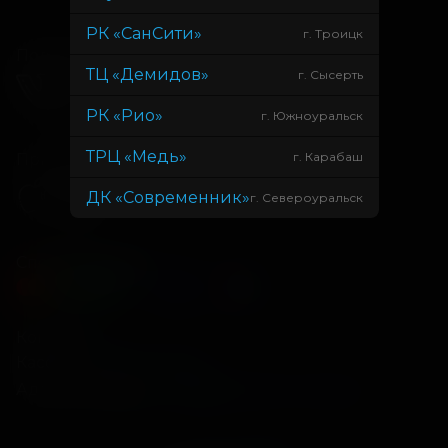
РК «СанСити»
г. Троицк
Подписывайся
ТЦ «Демидов»
г. Сысерть
РК «Рио»
г. Южноуральск
ТРЦ «Медь»
г. Карабаш
Приложения
ДК «Современник»
г. Североуральск
Способы оплаты
Контакты
Касса
+7 34675 3-10-96
Администрация
info@kontinent-cinema.ru