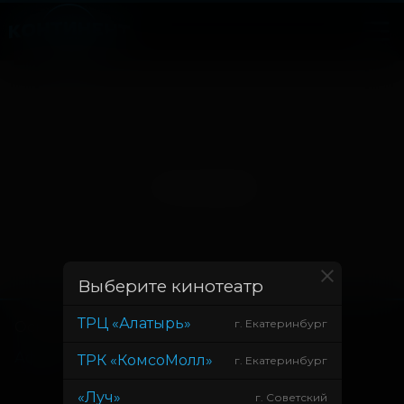
Нет записей
Выберите кинотеатр
ТРЦ «Алатырь»
г. Екатеринбург
Основное
Зрителям
Афиша
Оплата картой
ТРК «КомсоМолл»
г. Екатеринбург
Возврат билетов
«Луч»
г. Советский
Правила и соглашения