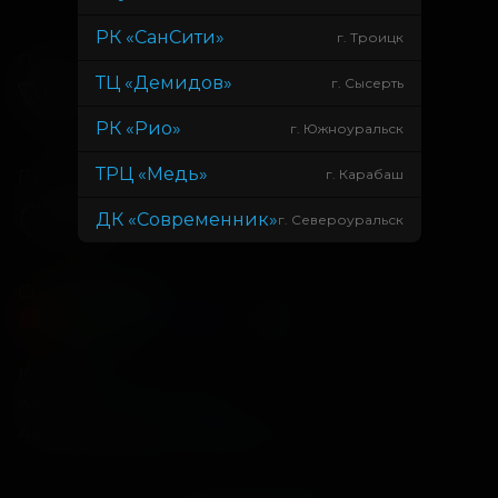
РК «СанСити»
г. Троицк
Подписывайся
ТЦ «Демидов»
г. Сысерть
РК «Рио»
г. Южноуральск
ТРЦ «Медь»
г. Карабаш
Приложения
ДК «Современник»
г. Североуральск
Способы оплаты
Контакты
Касса
+7 34675 3-10-96
Администрация
info@kontinent-cinema.ru