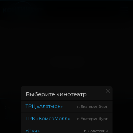
Нет записей
Выберите кинотеатр
ТРЦ «Алатырь»
г. Екатеринбург
Основное
Зрителям
Афиша
Оплата картой
ТРК «КомсоМолл»
г. Екатеринбург
Возврат билетов
«Луч»
г. Советский
Правила и соглашения