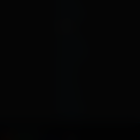
июнь
январь
декабрь
2019
ноябрь
октябрь
сентябрь
август
июль
июнь
май
апрель
март
февраль
январь
Способы оплаты