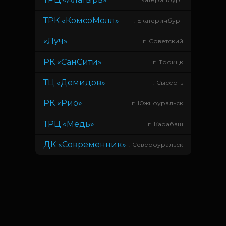
ТРК «КомсоМолл»
г. Екатеринбург
«Луч»
г. Советский
РК «СанСити»
г. Троицк
ТЦ «Демидов»
г. Сысерть
РК «Рио»
г. Южноуральск
ТРЦ «Медь»
г. Карабаш
ДК «Современник»
г. Североуральск