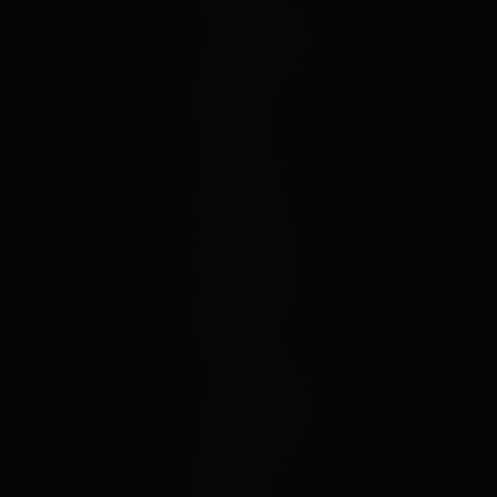
октябрь
сентябрь
август
июль
июнь
май
апрель
март
февраль
январь
декабрь
2020
ноябрь
октябрь
сентябрь
август
июль