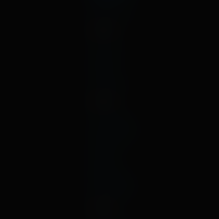
май
декабрь
2023
август
июль
май
январь
2022
октябрь
сентябрь
август
июль
март
февраль
декабрь
2021