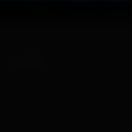
«Луч»
Расписание
Репертуар
Советский
Нет записей