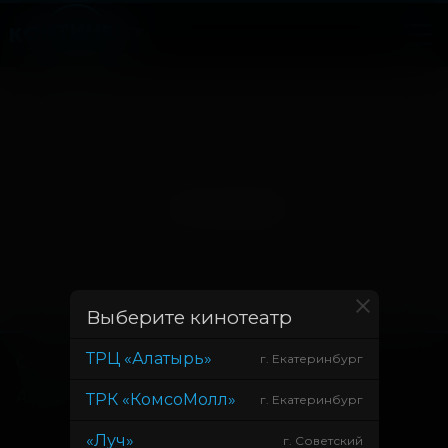
Нет записей
Выберите кинотеатр
ТРЦ «Алатырь»
г. Екатеринбург
Основное
Зрителям
Афиша
Оплата картой
ТРК «КомсоМолл»
г. Екатеринбург
Возврат билетов
«Луч»
г. Советский
Правила и соглашения