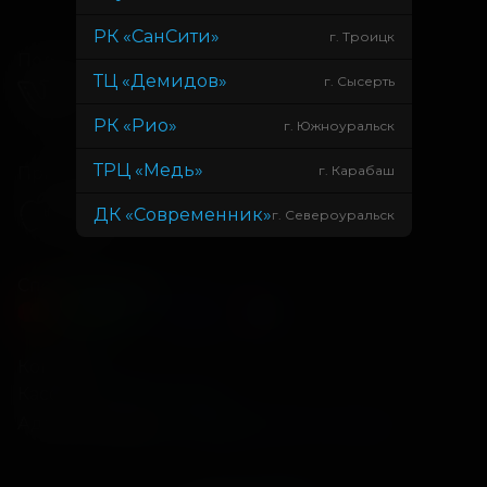
РК «СанСити»
г. Троицк
Подписывайся
ТЦ «Демидов»
г. Сысерть
РК «Рио»
г. Южноуральск
ТРЦ «Медь»
г. Карабаш
Приложения
ДК «Современник»
г. Североуральск
Способы оплаты
Контакты
Касса
+7 34675 3-10-96
Администрация
info@kontinent-cinema.ru