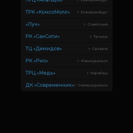
ТРК «КомсоМолл»
г. Екатеринбург
«Луч»
г. Советский
РК «СанСити»
г. Троицк
ТЦ «Демидов»
г. Сысерть
РК «Рио»
г. Южноуральск
ТРЦ «Медь»
г. Карабаш
ДК «Современник»
г. Североуральск