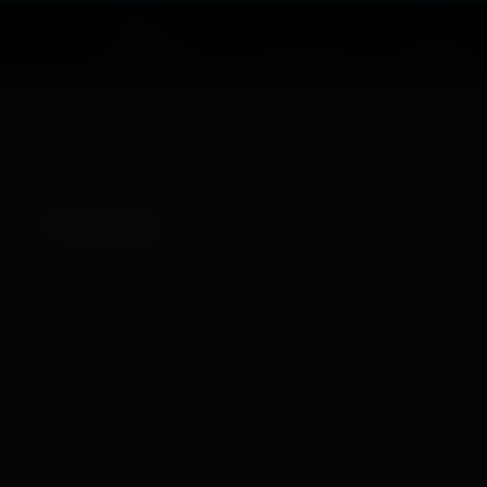
«Луч»
Расписание
Репертуар
Советский
Нет записей