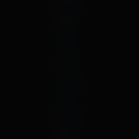
май
декабрь
2023
август
июль
май
январь
2022
октябрь
сентябрь
август
июль
март
февраль
декабрь
2021