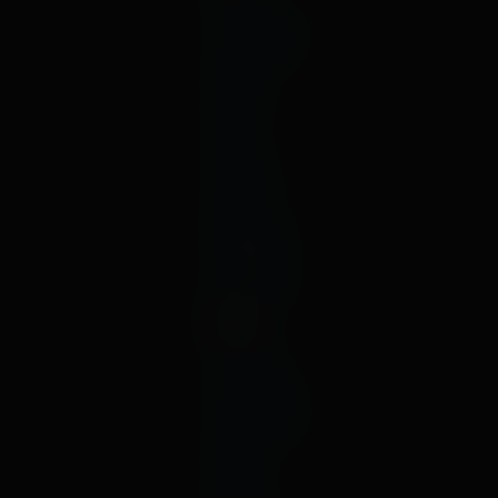
октябрь
сентябрь
август
июль
июнь
май
апрель
март
февраль
январь
декабрь
2020
ноябрь
октябрь
сентябрь
август
июль