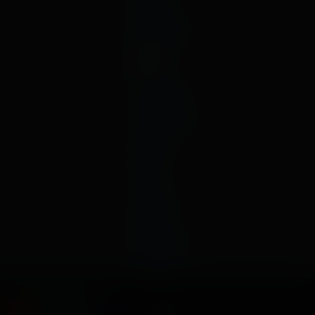
июнь
январь
декабрь
2019
ноябрь
октябрь
сентябрь
август
июль
июнь
май
апрель
март
февраль
январь
Способы оплаты