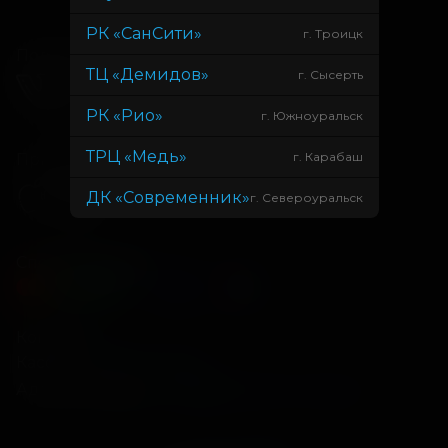
РК «СанСити»
г. Троицк
Подписывайся
ТЦ «Демидов»
г. Сысерть
РК «Рио»
г. Южноуральск
ТРЦ «Медь»
г. Карабаш
Приложения
ДК «Современник»
г. Североуральск
Способы оплаты
Контакты
Касса
+7 34675 3-10-96
Администрация
info@kontinent-cinema.ru