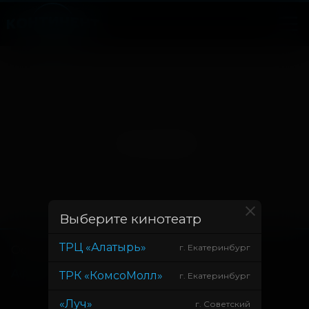
Нет записей
Выберите кинотеатр
ТРЦ «Алатырь»
г. Екатеринбург
Основное
Зрителям
Афиша
Оплата картой
ТРК «КомсоМолл»
г. Екатеринбург
Возврат билетов
«Луч»
г. Советский
Правила и соглашения