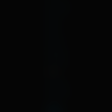
октябрь
сентябрь
август
июль
июнь
май
апрель
март
февраль
январь
декабрь
2020
ноябрь
октябрь
сентябрь
август
июль
июнь