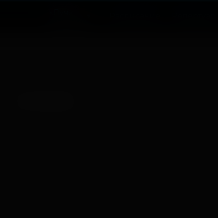
«Луч»
Расписание
Репертуар
Советский
Нет записей