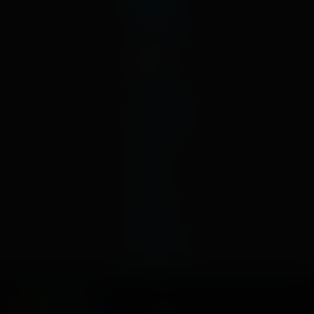
январь
декабрь
2019
ноябрь
октябрь
сентябрь
август
июль
июнь
май
апрель
март
февраль
январь
Способы оплаты