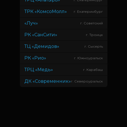
ТРК «КомсоМолл»
г. Екатеринбург
«Луч»
г. Советский
РК «СанСити»
г. Троицк
ТЦ «Демидов»
г. Сысерть
РК «Рио»
г. Южноуральск
ТРЦ «Медь»
г. Карабаш
ДК «Современник»
г. Североуральск