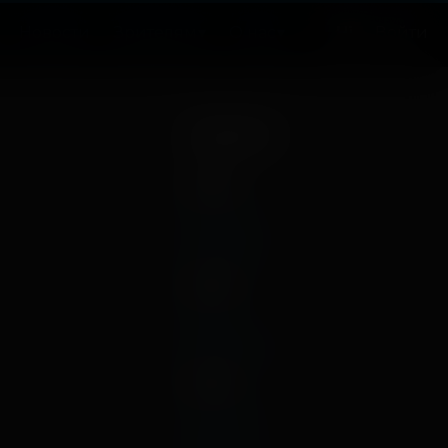
Новости
Зрителям
О нас
Войти
Архив
2026
апрель
январь
2025
март
декабрь
2024
ноябрь
май