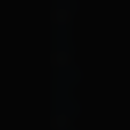
декабрь
2023
август
июль
май
январь
2022
октябрь
сентябрь
август
июль
март
февраль
декабрь
2021