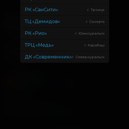
РК «СанСити»
г. Троицк
Подписывайся
ТЦ «Демидов»
г. Сысерть
РК «Рио»
г. Южноуральск
ТРЦ «Медь»
г. Карабаш
Приложения
ДК «Современник»
г. Североуральск
Способы оплаты
Контакты
Касса
+7 34675 3-10-96
Администрация
info@kontinent-cinema.ru