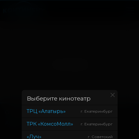
Нет записей
Выберите кинотеатр
ТРЦ «Алатырь»
г. Екатеринбург
Основное
Зрителям
Афиша
Оплата картой
ТРК «КомсоМолл»
г. Екатеринбург
Возврат билетов
«Луч»
г. Советский
Правила и соглашения