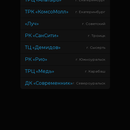
ТРК «КомсоМолл»
г. Екатеринбург
«Луч»
г. Советский
РК «СанСити»
г. Троицк
ТЦ «Демидов»
г. Сысерть
РК «Рио»
г. Южноуральск
ТРЦ «Медь»
г. Карабаш
ДК «Современник»
г. Североуральск