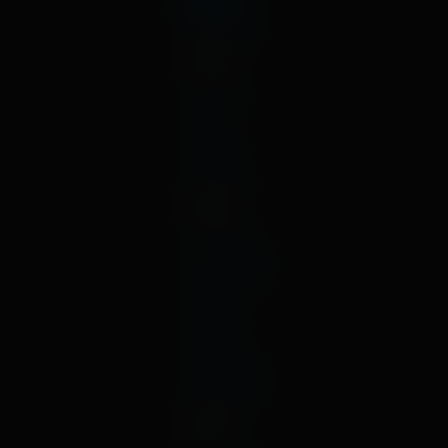
декабрь
2023
август
июль
май
январь
2022
октябрь
сентябрь
август
июль
март
февраль
декабрь
2021