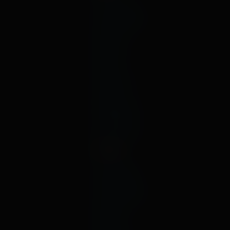
октябрь
сентябрь
август
июль
июнь
май
апрель
март
февраль
январь
декабрь
2020
ноябрь
октябрь
сентябрь
август
июль