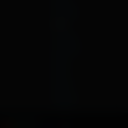
июнь
январь
декабрь
2019
ноябрь
октябрь
сентябрь
август
июль
июнь
май
апрель
март
февраль
январь
Способы оплаты