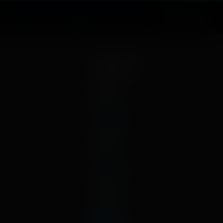
Новости
Зрителям
О нас
Войти
Архив
2026
апрель
январь
2025
март
декабрь
2024
ноябрь
май