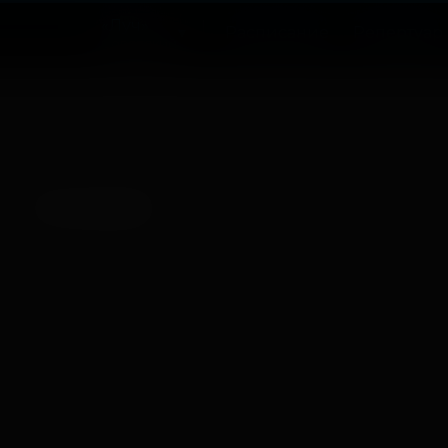
«Луч»
Расписание
Репертуар
Советский
Нет записей