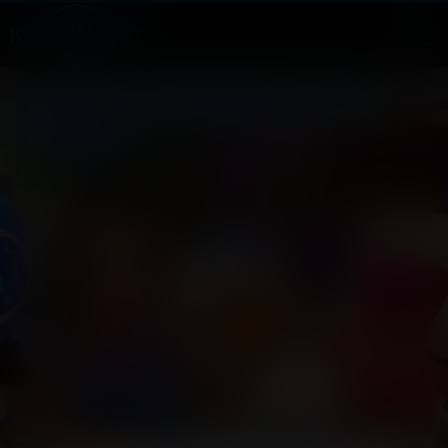
МУЛЬТ в кино. Выпуск
№184
0
2025, Россия
+
Мультфильм