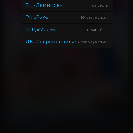
ТЦ «Демидов»
г. Сысерть
РК «Рио»
г. Южноуральск
ТРЦ «Медь»
г. Карабаш
ДК «Современник»
г. Североуральск
За любовь