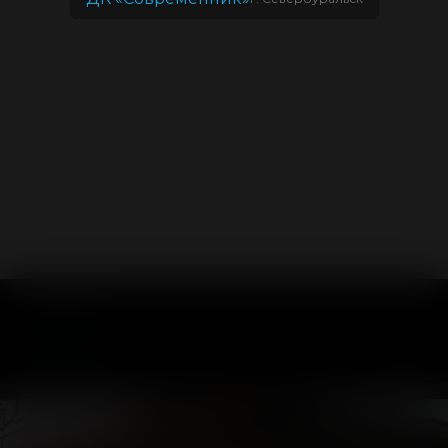
Советский
▾
«Луч»
г. Советский, ул. Ленина, 14
10:00 до последнего сеанса