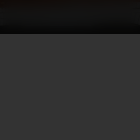
«Луч»
Кинотеатр «Луч» единственный современный
кинотеатр в г. Советский. У нас Вы всегда
найдете от 2 до 5 фильмов в репертуаре
ежедневно. От комедий до трагедий, от
боевиков до романтики. Режим работы с 10:00
до последнего сеанса. Уютный зал на 70 мест.
Головы впереди сидящих не мешают. Зимой у
нас тепло, а летом свежо и прохладно!
Киноцентр также оснащен техническим
оборудованием последнего поколения.