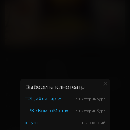
30 апреля
В прокате с
13 мая
В прокате до
1 час 18 минут (+6 мин. ролики)
Хронометраж
Выберите кинотеатр
Дмитрий Грачёв
Режиссер
ТРЦ «Алатырь»
г. Екатеринбург
Денис Баглай, Даниил Махорт,
Продюсер
ТРК «КомсоМолл»
г. Екатеринбург
Владимир Лаптев
«Луч»
г. Советский
Анна-Лиза Техменёва
Сценарист