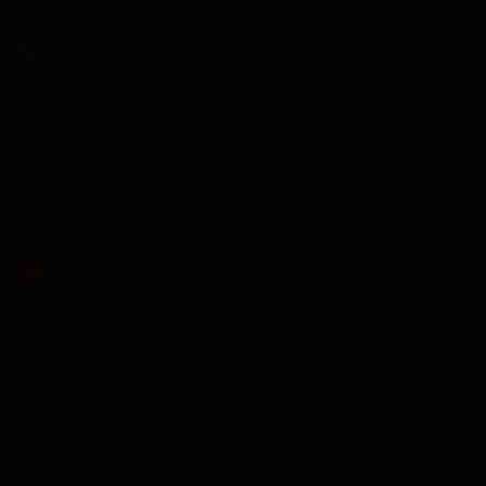
Подписывайся
Приложения
Способы оплаты
Контакты
Касса
+7 34675 3-10-96
Администрация
info@kontinent-cinema.ru
ООО «Континент синема менеджмент»
©
2013-
2026
Powered by
p24.app