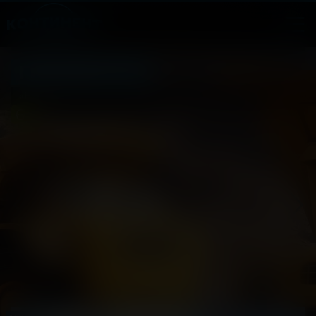
Грузовички
«Быть большим — не значит быть взрослым»
6
2026, Россия
+
Анимационное приключение