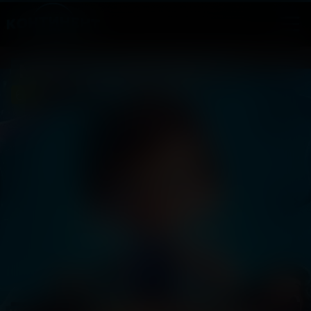
Мальчик-дельфин 2
6
2025, Россия
+
Мультфильм