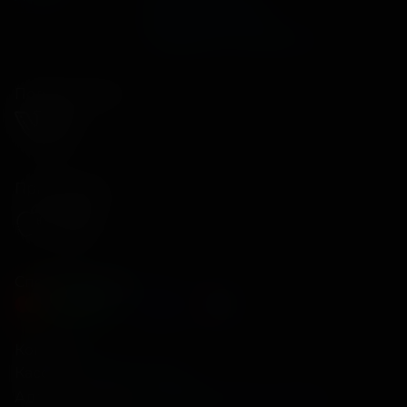
Возврат билетов
Правила и соглашения
Подписывайся
Приложения
Способы оплаты
Контакты
Касса
+7 34675 3-10-96
Администрация
info@kontinent-cinema.ru