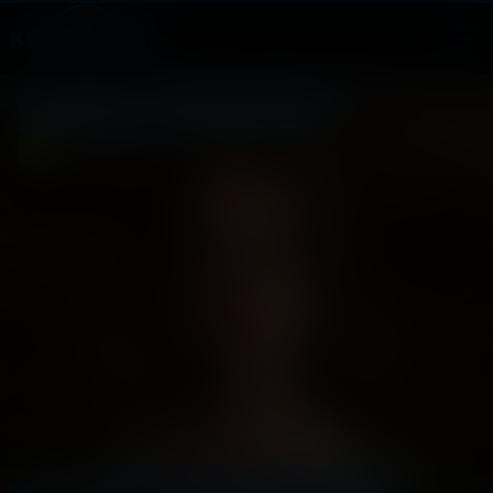
Маша и Медведи
6
2025, Россия
+
Фэнтези, Приключения